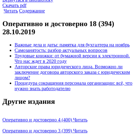
Скачать pdf
Читать
Содержание
Оперативно и достоверно 18 (394)
28.10.2019
Важные дела и даты: памятка для бухгалтера на ноябрь
Самозанятость: разбор актуальных вопросов
Трудовые книжки: от бумажной версии к электронной.
Что нас ждет в 2020 году
Авторские права юридического лица. Возможно ли
заключение договора авторского заказа с юридическим
лицом?
Процедура сокращения персонала организации: всё, что
нужно знать работодателю
Другие издания
Оперативно и достоверно 4 (400)
Читать
Оперативно и достоверно 3 (399)
Читать