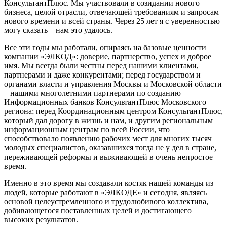
КонсультантПлюс. Мы участвовали в созидании нового
бизнеса, целой отрасли, отвечающей требованиям и запросам
нового времени и всей страны. Через 25 лет я с уверенностью
могу сказать – нам это удалось.
Все эти годы мы работали, опираясь на базовые ценности
компании «ЭЛКОД»: доверие, партнерство, успех и доброе
имя. Мы всегда были честны перед нашими клиентами,
партнерами и даже конкурентами; перед государством и
органами власти и управления Москвы и Московской области
– нашими многолетними партнерами по созданию
Информационных банков КонсультантПлюс Московского
региона; перед Координационным центром КонсультантПлюс,
который дал дорогу в жизнь и нам, и другим региональным
информационным центрам по всей России, что
способствовало появлению рабочих мест для многих тысяч
молодых специалистов, оказавшихся тогда не у дел в стране,
переживающей реформы и выживающей в очень непростое
время.
Именно в это время мы создавали костяк нашей команды из
людей, которые работают в «ЭЛКОДЕ» и сегодня, являясь
основой целеустремленного и трудолюбивого коллектива,
добивающегося поставленных целей и достигающего
высоких результатов.