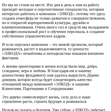
Но мы не стоим на месте. Изо дня в день к нам на работу
приходят молодые и перспективные специалисты, которым
интересно работать в компании «ЭЛКОД», потому что здесь
создана атмосфера не только развития и совершенствования,
но и открытой корпоративной культуры, дружбы и
взаимопонимания. Очень много сил и средств мы вкладываем
в профессиональный рост и обучение персонала, в создание
собственных управленческих кадров.
И если персонал компании – это живой организм, который
развивается, растет и видоизменяется, то ценности
«ЭЛКОДА» незыблемы и неподвластны никаким внешним
факторам.
А моими ориентирами в жизни всегда были мир, добро,
созидание, вера и любовь. И благодаря им и нашему
ценностному фундаменту нам удалось вырастить Дерево
доверия, которое всегда будет олицетворять качество
отношений между компанией «ЭЛКОД» и нашими
Клиентами, Партнерами и Сотрудниками.
Это дерево символизирует жизнь, силу духа и наше
стремление расти, строить будущее и развиваться.
Нельзя не сказать о будущем. Уже сейчас «ЭЛКОД» работает