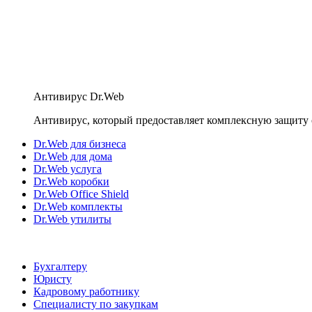
Антивирус Dr.Web
Антивирус, который предоставляет комплексную защиту 
Dr.Web для бизнеса
Dr.Web для дома
Dr.Web услуга
Dr.Web коробки
Dr.Web Office Shield
Dr.Web комплекты
Dr.Web утилиты
Бухгалтеру
Юристу
Кадровому работнику
Специалисту по закупкам