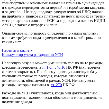
транспортном и земельном; налоге на прибыль с дивидендов
и с доходов нерезидентов за первый и второй месяц квартала
и за декабрь. Не надо подавать уведомления об НДС; налоге
на прибыль и авансовых платежах по нему; взносах за третий
месяц квартала; налоге по УСН за год; водном налоге; НДПИ;
АУСН, а также о штрафах и пене.
Онлайн-сервис по запросу определит, по каким налогам /
взносам требуется подача уведомления и в какой срок, а по
каким - нет.
Перейти к расчету
Калькулятор учета расходов по УСН
Налоговую базу вы можете уменьшить только на те расходы,
которые перечислены в
п. 1 ст. 346.16
НК РФ (их перечень
является закрытым). По общему правилу налоговую базу
уменьшают только те расходы, которые относятся к
деятельности, облагаемой в рамках УСН. Нельзя учесть
расходы, которые названы в
ст. 270
НК РФ.
Расходы на УСН учитываются, когда они документально
подтверждены, экономически обоснованы и направлены на
получение дохода.