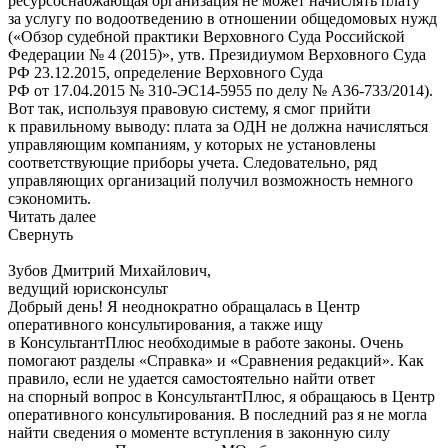
ресурсоснабжающая организация не может начислять плату
за услугу по водоотведению в отношении общедомовых нужд
(«Обзор судебной практики Верховного Суда Российской
Федерации № 4 (2015)», утв. Президиумом Верховного Суда
РФ 23.12.2015, определение Верховного Суда
РФ от 17.04.2015 № 310-ЭС14-5955 по делу № А36-733/2014).
Вот так, используя правовую систему, я смог прийти
к правильному выводу: плата за ОДН не должна начисляться
управляющим компаниям, у которых не установлены
соответствующие приборы учета. Следовательно, ряд
управляющих организаций получил возможность немного
сэкономить.
Читать далее
Свернуть
Зубов Дмитрий Михайлович,
ведущий юрисконсульт
Добрый день! Я неоднократно обращалась в Центр
оперативного консультирования, а также ищу
в КонсультантПлюс необходимые в работе законы. Очень
помогают разделы «Справка» и «Сравнения редакций». Как
правило, если не удается самостоятельно найти ответ
на спорный вопрос в КонсультантПлюс, я обращаюсь в Центр
оперативного консультирования. В последний раз я не могла
найти сведения о моменте вступления в законную силу