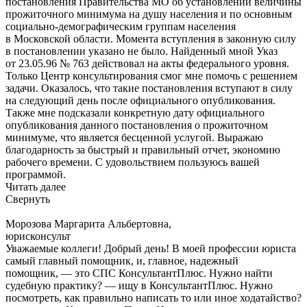
постановления Правительства МО об установлении величины
прожиточного минимума на душу населения и по основным
социально-демографическим группам населения
в Московской области. Момента вступления в законную силу
в постановлении указано не было. Найденный мной Указ
от 23.05.96 № 763 действовал на акты федерального уровня.
Только Центр консультирования смог мне помочь с решением
задачи. Оказалось, что такие постановления вступают в силу
на следующий день после официального опубликования.
Также мне подсказали конкретную дату официального
опубликования данного постановления о прожиточном
минимуме, что является бесценной услугой. Выражаю
благодарность за быстрый и правильный отчет, экономию
рабочего времени. С удовольствием пользуюсь вашей
программой.
Читать далее
Свернуть
Морозова Маргарита Альбертовна,
юрисконсульт
Уважаемые коллеги! Добрый день! В моей профессии юриста
самый главный помощник, и, главное, надежный
помощник, — это СПС КонсультантПлюс. Нужно найти
судебную практику? — ищу в КонсультантПлюс. Нужно
посмотреть, как правильно написать то или иное ходатайство?