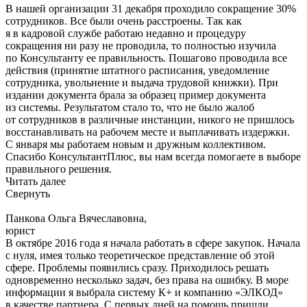
В нашей организации 31 декабря проходило сокращение 30%
сотрудников. Все были очень расстроены. Так как
я в кадровой службе работаю недавно и процедуру
сокращения ни разу не проводила, то полностью изучила
по Консультанту ее правильность. Пошагово проводила все
действия (принятие штатного расписания, уведомление
сотрудника, увольнение и выдача трудовой книжки). При
издании документа брала за образец пример документа
из системы. Результатом стало то, что не было жалоб
от сотрудников в различные инстанции, никого не пришлось
восстанавливать на рабочем месте и выплачивать издержки.
С января мы работаем новым и дружным коллективом.
Спасибо КонсультантПлюс, вы нам всегда помогаете в выборе
правильного решения.
Читать далее
Свернуть
Панкова Ольга Вячеславовна,
юрист
В октябре 2016 года я начала работать в сфере закупок. Начала
с нуля, имея только теоретическое представление об этой
сфере. Проблемы появились сразу. Приходилось решать
одновременно несколько задач, без права на ошибку. В море
информации я выбрала систему К+ и компанию «ЭЛКОД»
в качестве партнера. С первых дней на помощь пришли