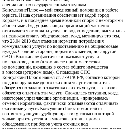
специалист по государственным закупкам
КонсультантПлюс — мой ежедневный помощник в работе
юриста. Наша организация обеспечивает водой город
Королев, и в последнее время возникли споры с некоторыми
абонентами. Ряд управляющих организаций частично
отказывается от оплаты услуг по водоотведению, высчитывая
и исключая оплату общедомовых нужд, мотивируя это тем,
что 23.04.2013 был отменен норматив потребления
коммунальной услуги по водоотведению на общедомовые
нужды. С одной стороны, норматив отменен, но с другой —
ОАО «Водоканал» фактически оказывает услуги
по водоотведению (в том числе принимает стоки
из помещений, входящих в состав общего имущества
в многоквартирном доме). С помощью СПС
КонсультантПлюс я нашел ст. 779 ГК РФ, согласно которой
по договору возмездного оказания услуг исполнитель
обязуется по заданию заказчика оказать услуги, а заказчик
обязуется оплатить эти услуги. Сложилась ситуация, когда
некоторые управляющие организации, «прикрываясь»
отменой норматива, фактически отказываются оплачивать
оказанные услуги. КонсультантПлюс помог найти
соответствующую судебную практику, согласно которой
только при отсутствии в многоквартирных домах
общедомовых приборов учета сточных вод