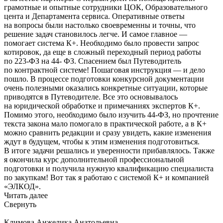
грамотные и опытные сотрудники ЦОК, Образовательного
цента и Департамента сервиса. Оперативные ответы
на вопросы были настолько своевременны и точны, что
решение задач становилось легче. И самое главное —
помогает система К+. Необходимо было провести запрос
котировок, да еще в сложный переходный период работы
по 223-ФЗ на 44- ФЗ. Спасением был Путеводитель
по контрактной системе! Пошаговая инструкция — и дело
пошло. В процессе подготовки конкурсной документации
очень полезными оказались конкретные ситуации, которые
приводятся в Путеводителе. Все это основывалось
на юридической обработке и примечаниях экспертов К+.
Помимо этого, необходимо было изучить 44-ФЗ, но прочтение
текста закона мало помогало в практической работе, а в К+
можно сравнить редакции и сразу увидеть, какие изменения
ждут в будущем, чтобы к этим изменения подготовиться.
В итоге задачи решались и уверенности прибавлялось. Также
я окончила курс дополнительной профессиональной
подготовки и получила нужную квалификацию специалиста
по закупкам! Вот так я работаю с системой К+ и компанией
«ЭЛКОД».
Читать далее
Свернуть
Климова Анжелика Анатольевна,