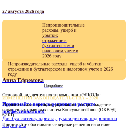
27 августа 2026 года
Непроизводительные
расходы, ущерб и
убытки:
отражение в
бухгалтерском и
налоговом учете в
2026 году
Непроизводительные расходы, ущерб и убытки:
отражение в бухгалтерском и налоговом учете в 2026
году
Анна Ефремова
Подробнее
Основной вид деятельности компании «ЭЛКОД»:
ИЗМЕНЕНИЯ ЗАКОНОДАТЕЛЬСТВА – 2026
Принимайте верные решения и растите
Разработка, адаптация, модификация и сопровождение
справочных правовых систем КонсультантПлюс (ОКВЭД
профессионально!
62.01)
Для бухгалтера, юриста, руководителя, кадровика и
Принимайте обоснованные верные решения на основе
закупщика