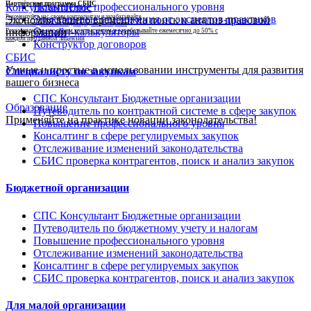
Партнёрская программа СБИС
Повышение профессионального уровня
КонсультантПлюс
Рекомендуйте нас своим контрагентам и зарабатывайте
Электронные приложения от экспертов-практиков
Экономия вашего времени на поиск и анализ правовой
ежемесячно до 50% с каждой проданной лицензии
Онлайн-калькуляторы
информации
Рекомендуйте нас своим контрагентам и зарабатывайте ежемесячно до 50% с
каждой проданной лицензии
Конструктор договоров
СБИС
Умные и простые в использовании инструменты для развития
Специалисту по закупкам
вашего бизнеса
СПС Консультант Бюджетные организации
Образование
Путеводитель по контрактной системе в сфере закупок
Применяйте на практике новации законодательства!
Повышение профессионального уровня
Консалтинг в сфере регулируемых закупок
Отслеживание изменений законодательства
СБИС проверка контрагентов, поиск и анализ закупок
Бюджетной организации
СПС Консультант Бюджетные организации
Путеводитель по бюджетному учету и налогам
Повышение профессионального уровня
Отслеживание изменений законодательства
Консалтинг в сфере регулируемых закупок
СБИС проверка контрагентов, поиск и анализ закупок
Для малой организации