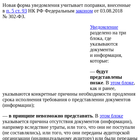
Новая форма уведомления учитывает поправки, внесенные
в
п. 5 ст. 93
НК РФ Федеральным
законом
от 03.08.2018
№ 302-ФЗ.
Уведомление
разделено на три
блока, где
указываются
документы
и информация,
которые:
—
будут
представлены
позже
. В
этом блоке
,
как и ранее,
указываются конкретные причины необходимости продления
срока исполнения требования о представлении документов
(информации);
—
в принципе невозможно представить
. В
этом блоке
указывается причина отсутствия документов (информации),
например вследствие утраты, или того, что они не поступали
(не составлялись), или того, что они переданы аудиторской
организации (индивидуальному аудитору) или были переданы