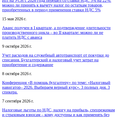
ИП на УСН с 2026 года перешел со ставки НДС 5% на 22%:
можно ли принять к вычету налог по остаткам товаров,
приобретенных в период применения ставки НДС 5%
15 мая 2026 г.
Аванс получен в I квартале, а подтверждение длительности
производственного цикла – во II квартале: можно ли не
платить НДС с аванса
9 октября 2026 г.
Учет расходов на служебный автотранспорт от покупки до
списания. Бухгалтерский и налоговый учет затрат на
приобретение и содержание
8 октября 2026 г.
Конференция «В помощь бухгалтеру» по теме: «Налоговый
навигатор– 2026. Выбираем верный курс». 3 полных дня. 3
спикера.
7 сентября 2026 г.
Налоговые льготы по НДС, налогу на прибыль, спецрежимам
и страховым взносам – кому доступны и как применять без