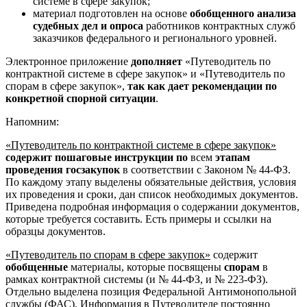
системе в сфере закупок;
материал подготовлен на основе
обобщенного анализа
судебных дел и опроса
работников контрактных служб
заказчиков федерального и регионального уровней.
Электронное приложение
дополняет
«Путеводитель по
контрактной системе в сфере закупок» и «Путеводитель по
спорам в сфере закупок»,
так как дает рекомендации по
конкретной спорной ситуации
.
Напомним:
«Путеводитель по контрактной системе в сфере закупок»
содержит пошаговые инструкции по
всем
этапам
проведения госзакупок
в соответствии с Законом № 44-ФЗ.
По каждому этапу выделены обязательные действия, условия
их проведения и сроки, дан список необходимых документов.
Приведена подробная информация о содержании документов,
которые требуется составить. Есть примеры и ссылки на
образцы документов.
«Путеводитель по спорам в сфере закупок»
содержит
обобщенные
материалы, которые посвящены
спорам
в
рамках контрактной системы (и № 44-ФЗ, и № 223-ФЗ).
Отдельно выделена позиция Федеральной Антимонопольной
службы (ФАС). Информация в Путеводителе постоянно