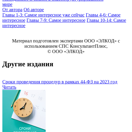
мире
От автора
Об авторе
Главы 1-3: Самое интересное уже сейчас
Главы 4-6: Самое
интересное
Главы 7-9: Самое интересное
Главы 10-14: Самое
интересное
Материал подготовлен экспертами ООО «ЭЛКОД» с
использованием СПС КонсультантПлюс,
© OOO «ЭЛКОД»
Другие издания
Сроки проведения процедур в рамках 44-ФЗ на 2023 год
Читать