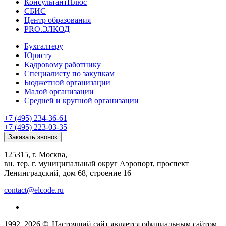
КонсультантПлюс
СБИС
Центр образования
PRO.ЭЛКОД
Бухгалтеру
Юристу
Кадровому работнику
Специалисту по закупкам
Бюджетной организации
Малой организации
Средней и крупной организации
+7 (495) 234-36-61
+7 (495) 223-03-35
Заказать звонок
125315, г. Москва,
вн. тер. г. муниципальный округ Аэропорт, проспект
Ленинградский, дом 68, строение 16
contact@elcode.ru
1992–2026 ©
Настоящий сайт является официальным сайтом