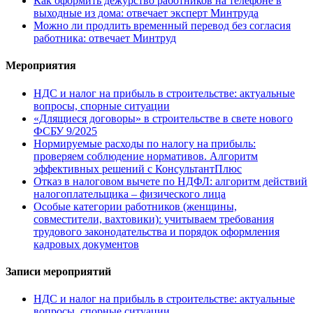
Как оформить дежурство работников на телефоне в
выходные из дома: отвечает эксперт Минтруда
Можно ли продлить временный перевод без согласия
работника: отвечает Минтруд
Мероприятия
НДС и налог на прибыль в строительстве: актуальные
вопросы, спорные ситуации
«Длящиеся договоры» в строительстве в свете нового
ФСБУ 9/2025
Нормируемые расходы по налогу на прибыль:
проверяем соблюдение нормативов. Алгоритм
эффективных решений с КонсультантПлюс
Отказ в налоговом вычете по НДФЛ: алгоритм действий
налогоплательщика – физического лица
Особые категории работников (женщины,
совместители, вахтовики): учитываем требования
трудового законодательства и порядок оформления
кадровых документов
Записи мероприятий
НДС и налог на прибыль в строительстве: актуальные
вопросы, спорные ситуации