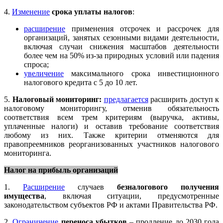
4.
Изменение
срока уплаты налогов
:
расширение
применения отсрочек и рассрочек для
организаций, занятых сезонными видами деятельности,
включая случаи снижения масштабов деятельности
более чем на 50% из-за природных условий или падения
спроса;
увеличение
максимального срока инвестиционного
налогового кредита с 5 до 10 лет.
5.
Налоговый мониторинг:
предлагается
расширить доступ к
налоговому мониторингу, отменив обязательность
соответствия всем трем критериям (выручка, активы,
уплаченные налоги) и оставив требование соответствия
любому из них. Также критерии отменяются для
правопреемников реорганизованных участников налогового
мониторинга.
Налог на прибыль организаций
1.
Расширение
случаев
безналогового получения
имущества
, включая ситуации, предусмотренные
законодательством субъектов РФ и актами Правительства РФ.
2.
Ограничение
переноса убытков
– продление до 2030 года