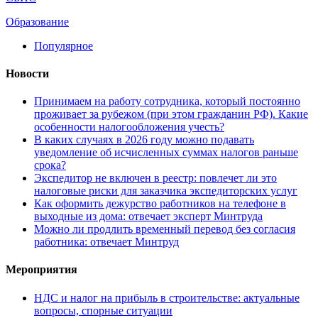
Образование
Популярное
Новости
Принимаем на работу сотрудника, который постоянно
проживает за рубежом (при этом гражданин РФ). Какие
особенности налогообложения учесть?
В каких случаях в 2026 году можно подавать
уведомление об исчисленных суммах налогов раньше
срока?
Экспедитор не включен в реестр: повлечет ли это
налоговые риски для заказчика экспедиторских услуг
Как оформить дежурство работников на телефоне в
выходные из дома: отвечает эксперт Минтруда
Можно ли продлить временный перевод без согласия
работника: отвечает Минтруд
Мероприятия
НДС и налог на прибыль в строительстве: актуальные
вопросы, спорные ситуации