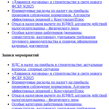
«Длящиеся договоры» в строительстве в свете нового
ФСБУ 9/2025
Нормируемые расходы по налогу на прибыль:
проверяем соблюдение нормативов. Алгоритм
эффективных решений с КонсультантПлюс
Отказ в налоговом вычете по НДФЛ: алгоритм действий
налогоплательщика – физического лица
Особые категории работников (женщины,
совместители, вахтовики): учитываем требования
трудового законодательства и порядок оформления
кадровых документов
Записи мероприятий
НДС и налог на прибыль в строительстве: актуальные
вопросы, спорные ситуации
«Длящиеся договоры» в строительстве в свете нового
ФСБУ 9/2025
Нормируемые расходы по налогу на прибыль:
проверяем соблюдение нормативов. Алгоритм
эффективных решений с КонсультантПлюс
Отказ в налоговом вычете по НДФЛ: алгоритм действий
налогоплательщика – физического лица
Особые категории работников (женщины,
совместители, вахтовики): учитываем требования