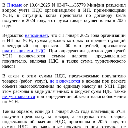
В
Письме
от 10.04.2025 N 03-07-11/35779 Минфин разъяснил
вопрос учета НДС организациями и ИП, применяющими
УСН, в ситуации, когда предоплата по договору была
получена в 2024 году, а отгрузка товара осуществлена в 2025
году.
Ведомство
напоминает
, что с 1 января 2025 года организации
и ИП на УСН, сумма доходов которых за предшествующий
календарный год превысила 60 млн рублей, признаются
плательщиками НДС
. При определении доходов для целей
УСН исключаются суммы налогов, предъявленные
покупателю, включая НДС, а также сумма туристического
налога.
В связи с этим суммы НДС, предъявляемые покупателю
товаров (работ, услуг),
не включаются
в доходы при расчете
объекта налогообложения по единому налогу на УСН. При
этом расходы в виде уплаченных в бюджет сумм НДС также
не учитываются
при определении объекта налогообложения
по УСН.
Таким образом, если до 1 января 2025 года плательщик УСН
получил предоплату за товары, а отгрузка этих товаров,
подлежащих обложению НДС, произошла в 2025 году, то
суммы НДС, предъявленные покупателю при отгрузке, не