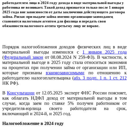
работодателем лица в 2024 году дохода в виде материальной выгоды у
работника не возникает. Такой доход признается только после 1 января
2025 года вне зависимости от даты заключения действующего договора
займа. Риски: при выдаче займа именно организация-заимодавец
становится налоговым агентом для физлица и передать свои
обязанности налогового агента третьему лицу не вправе.
Порядок налогообложения доходов физических лиц в виде
материальной выгоды изменился с
1 января 2025 года
(
Федеральный закон
от 08.08.2024 N 259-ФЗ). В частности, к
материальной выгоде в 2025 году стала относиться экономия
на процентах при получении займа от организации или ИП,
которые признаны
взаимозависимыми
по отношению к
работодателю налогоплательщика (
абз. 3 подп. 1 п. 1 ст. 212
НК РФ).
В
Консультации
от 12.05.2025 эксперт ФНС России поясняет,
как облагать НДФЛ доход от материальной выгоды в том
случае, когда заем по ставке 5% получен работником от
учредителя-юрлица своего работодателя на срок,
включающий и 2024-й, и 2025 год.
Налогообложение в 2024 году