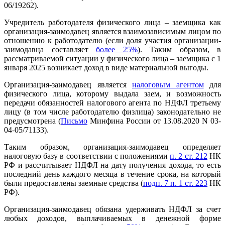
06/19262).
Учредитель работодателя физического лица – заемщика как
организация-заимодавец является взаимозависимым лицом по
отношению к работодателю (если доля участия организации-
заимодавца составляет
более 25%
). Таким образом, в
рассматриваемой ситуации у физического лица – заемщика с 1
января 2025 возникает доход в виде материальной выгоды.
Организация-заимодавец является
налоговым агентом
для
физического лица, которому выдала заем, и возможность
передачи обязанностей налогового агента по НДФЛ третьему
лицу (в том числе работодателю физлица) законодательно не
предусмотрена (
Письмо
Минфина России от 13.08.2020 N 03-
04-05/71133).
Таким образом, организация-заимодавец определяет
налоговую базу в соответствии с положениями
п. 2 ст. 212
НК
РФ и рассчитывает НДФЛ на дату получения дохода, то есть
последний день каждого месяца в течение срока, на который
были предоставлены заемные средства (
подп. 7 п. 1 ст. 223
НК
РФ).
Организация-заимодавец обязана удерживать НДФЛ за счет
любых доходов, выплачиваемых в денежной форме