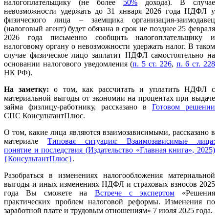
налогоплательщику (не более
50%
дохода). В случае
невозможности удержать до 31 января 2026 года НДФЛ у
физического лица – заемщика организация-заимодавец
(налоговый агент) будет обязана в срок не позднее 25 февраля
2026 года письменно сообщить налогоплательщику и
налоговому органу о невозможности удержать налог. В таком
случае физическое лицо заплатит НДФЛ самостоятельно на
основании налогового уведомления (
п. 5 ст. 226
,
п. 6 ст. 228
НК РФ).
На заметку:
о том,
как рассчитать и уплатить НДФЛ с
материальной выгоды от экономии на процентах при выдаче
займа физлицу-работнику, рассказано в
Готовом решении
СПС КонсультантПлюс.
О том, какие лица являются взаимозависимыми, рассказано в
материале
Типовая ситуация: Взаимозависимые лица:
понятие и последствия (Издательство «Главная книга», 2025)
{КонсультантПлюс}
.
Разобраться в изменениях налогообложения материальной
выгоды и иных изменениях НДФЛ и страховых взносов 2025
года Вы сможете на
Встрече с экспертом
«Решения
практических проблем налоговой реформы. Изменения по
заработной плате и трудовым отношениям» 7 июля 2025 года.