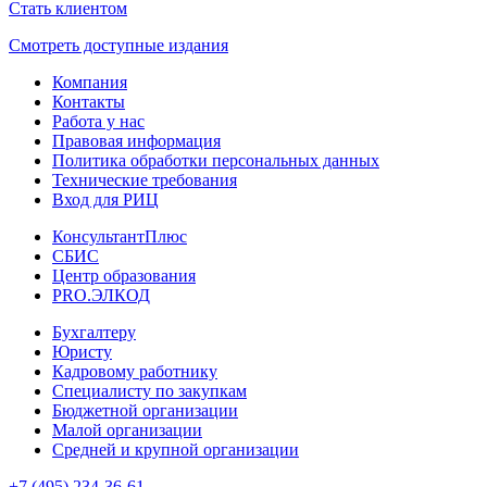
Стать клиентом
Смотреть доступные издания
Компания
Контакты
Работа у нас
Правовая информация
Политика обработки персональных данных
Технические требования
Вход для РИЦ
КонсультантПлюс
СБИС
Центр образования
PRO.ЭЛКОД
Бухгалтеру
Юристу
Кадровому работнику
Специалисту по закупкам
Бюджетной организации
Малой организации
Средней и крупной организации
+7 (495) 234-36-61