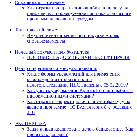
Спрашивали - отвечаем
Как отразить исправление ошибки по налогу на
прибыль, если обнаруженная ошибка относится к
прошлым налоговым периодам
Тематический сюжет
Имущественный вычет при покупке жилья:
спорные моменты
Полезный документ для бухгалтера
ПОСОБИЯ НАДО УВЕЛИЧИТЬ С 1 ФЕВРАЛЯ
Центр оперативного консультирования
Какие формы уведомлений для применения
освобождения от обязанностей
налогоплательщика НДС введены с 05.02.2019?
Как убрать уведомление КриптоПро при работе с
информационными системами?
Как отразить корректировочный счет-фактуру на
аванс в программе «1С:Бухгалтерия 8», редакция
3.0?
ЭКСПЕРТиЗА
Защита прав кредитора в деле о банкротстве. Как
проверять доверяя?