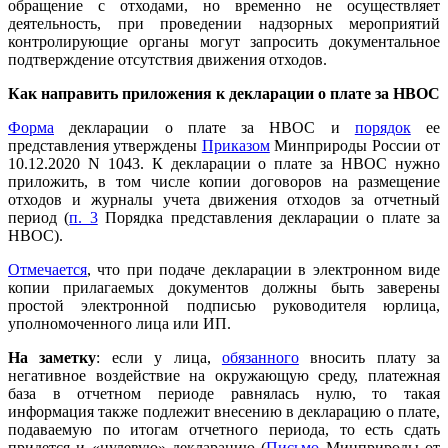
обращение с отходами, но временно не осуществляет
деятельность, при проведении надзорных мероприятий
контролирующие органы могут запросить документальное
подтверждение отсутствия движения отходов.
Как направить приложения к декларации о плате за НВОС
Форма
декларации о плате за НВОС и
порядок
ее
представления утверждены
Приказом
Минприроды России от
10.12.2020 N 1043. К декларации о плате за НВОС нужно
приложить, в том числе копии договоров на размещение
отходов и журналы учета движения отходов за отчетный
период (
п. 3
Порядка представления декларации о плате за
НВОС).
Отмечается
, что при подаче декларации в электронном виде
копии прилагаемых документов должны быть заверены
простой электронной подписью руководителя юрлица,
уполномоченного лица или ИП.
На заметку
: если у лица,
обязанного
вносить плату за
негативное воздействие на окружающую среду, платежная
база в отчетном периоде равнялась нулю, то такая
информация также подлежит внесению в декларацию о плате,
подаваемую по итогам отчетного периода, то есть сдать
придется и «нулевую» декларацию (
Письмо
Минприроды от