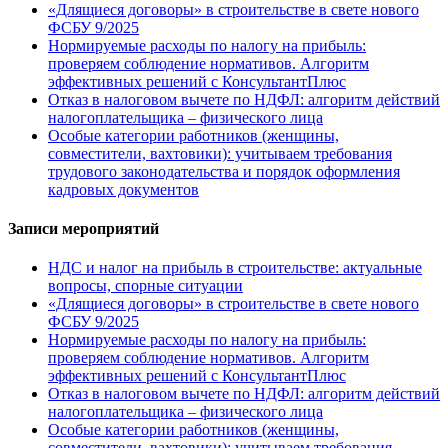
«Длящиеся договоры» в строительстве в свете нового
ФСБУ 9/2025
Нормируемые расходы по налогу на прибыль:
проверяем соблюдение нормативов. Алгоритм
эффективных решений с КонсультантПлюс
Отказ в налоговом вычете по НДФЛ: алгоритм действий
налогоплательщика – физического лица
Особые категории работников (женщины,
совместители, вахтовики): учитываем требования
трудового законодательства и порядок оформления
кадровых документов
Записи мероприятий
НДС и налог на прибыль в строительстве: актуальные
вопросы, спорные ситуации
«Длящиеся договоры» в строительстве в свете нового
ФСБУ 9/2025
Нормируемые расходы по налогу на прибыль:
проверяем соблюдение нормативов. Алгоритм
эффективных решений с КонсультантПлюс
Отказ в налоговом вычете по НДФЛ: алгоритм действий
налогоплательщика – физического лица
Особые категории работников (женщины,
совместители, вахтовики): учитываем требования