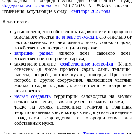
садоводства и огородничества для собственных нужд
Федеральным законом
от 31.07.2025 N 353-ФЗ внесены
изменения, вступающие в силу
1 сентября 2025 года
.
В частности:
установлено, что собственник садового или огородного
земельного участка
не вправе отчуждать
его отдельно от
расположенных на нем жилого дома, садового дома,
хозяйственных построек и (или) гаража;
запрещен раздел
жилого дома, садового дома,
хозяйственной постройки, гаража;
закреплено понятие "
хозяйственные постройки
". К ним
отнесены (в числе прочего) сараи, бани, теплицы,
навесы, погреба, летние кухни, колодцы. При этом
погреба и другие сооружения, являющиеся частями
жилых и садовых домов, к хозяйственным постройкам
не относятся;
нельзя создавать
территории садоводства на землях
сельхозназначения, являющихся сельхозугодьями, а
также на землях населенных пунктов в границах
территориальных зон, в которых не допускается ведение
гражданами садоводства и огородничества для
собственных нужд.
Эти и другие поправки внесены в
Федеральный закон
от