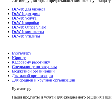
Антивирус, который предоставляет комплексную защиту 
Dr.Web для бизнеса
Dr.Web для дома
Dr.Web услуга
Dr.Web коробки
Dr.Web Office Shield
Dr.Web комплекты
Dr.Web утилиты
Бухгалтеру
Юристу
Кадровому работнику
Специалисту по закупкам
Бюджетной организации
Для малой организации
Для средней и крупной организации
Бухгалтеру
Наши продукты и услуги для ежедневного решения ваши