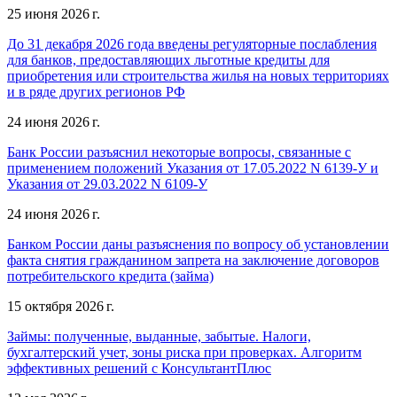
25 июня 2026 г.
До 31 декабря 2026 года введены регуляторные послабления
для банков, предоставляющих льготные кредиты для
приобретения или строительства жилья на новых территориях
и в ряде других регионов РФ
24 июня 2026 г.
Банк России разъяснил некоторые вопросы, связанные с
применением положений Указания от 17.05.2022 N 6139-У и
Указания от 29.03.2022 N 6109-У
24 июня 2026 г.
Банком России даны разъяснения по вопросу об установлении
факта снятия гражданином запрета на заключение договоров
потребительского кредита (займа)
15 октября 2026 г.
Займы: полученные, выданные, забытые. Налоги,
бухгалтерский учет, зоны риска при проверках. Алгоритм
эффективных решений с КонсультантПлюс