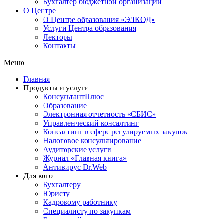
Бухгалтер бюджетной организации
О Центре
О Центре образования «ЭЛКОД»
Услуги Центра образования
Лекторы
Контакты
Меню
Главная
Продукты и услуги
КонсультантПлюс
Образование
Электронная отчетность «СБИС»
Управленческий консалтинг
Консалтинг в сфере регулируемых закупок
Налоговое консультирование
Аудиторские услуги
Журнал «Главная книга»
Антивирус Dr.Web
Для кого
Бухгалтеру
Юристу
Кадровому работнику
Специалисту по закупкам