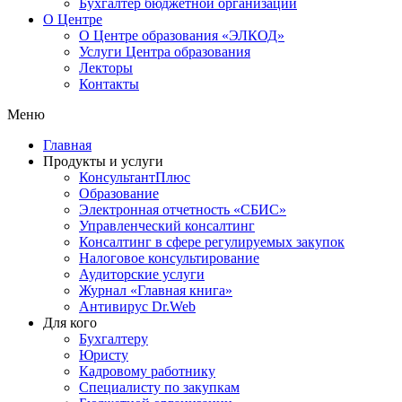
Бухгалтер бюджетной организации
О Центре
О Центре образования «ЭЛКОД»
Услуги Центра образования
Лекторы
Контакты
Меню
Главная
Продукты и услуги
КонсультантПлюс
Образование
Электронная отчетность «СБИС»
Управленческий консалтинг
Консалтинг в сфере регулируемых закупок
Налоговое консультирование
Аудиторские услуги
Журнал «Главная книга»
Антивирус Dr.Web
Для кого
Бухгалтеру
Юристу
Кадровому работнику
Специалисту по закупкам