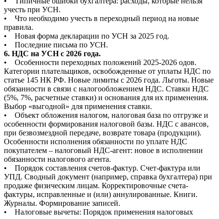
• Типичные ошибки бухгалтера: расходы, которые нельзя
учесть при УСН.
• Что необходимо учесть в переходный период на новые
правила.
• Новая форма декларации по УСН за 2025 год.
• Последние письма по УСН.
6. НДС на УСН с 2026 года.
• Особенности переходных положений 2025-2026 одов.
Категории плательщиков, освобожденные от уплаты НДС по
статье 145 НК РФ. Новые лимиты с 2026 года. Льготы. Новые
обязанности в связи с налогообложением НДС. Ставки НДС
(5%, 7%, расчетные ставки) и основания для их применения.
Выбор «выгодной» для применения ставки.
• Объект обложения налогом, налоговая база по отгрузке и
особенности формирования налоговой базы. НДС с авансов,
при безвозмездной передаче, возврате товара (продукции).
Особенности исполнения обязанности по уплате НДС
покупателем – налоговый НДС-агент: новое в исполнении
обязанности налогового агента.
• Порядок составления счетов-фактур. Счет-фактура или
УПД. Сводный документ (например, справка бухгалтера) при
продаже физическим лицам. Корректировочные счета-
фактуры, исправленные и (или) аннулированные. Книги.
Журналы. Формирование записей.
• Налоговые вычеты: Порядок применения налоговых