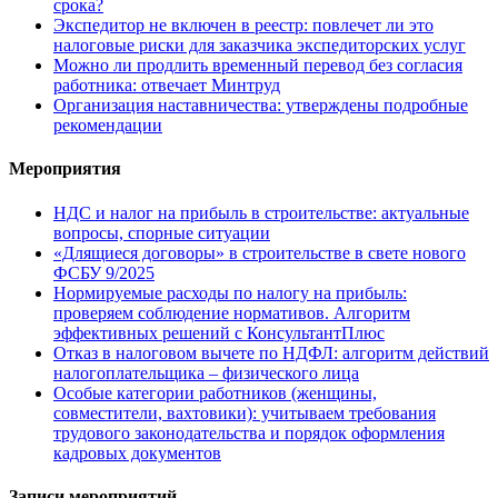
срока?
Экспедитор не включен в реестр: повлечет ли это
налоговые риски для заказчика экспедиторских услуг
Можно ли продлить временный перевод без согласия
работника: отвечает Минтруд
Организация наставничества: утверждены подробные
рекомендации
Мероприятия
НДС и налог на прибыль в строительстве: актуальные
вопросы, спорные ситуации
«Длящиеся договоры» в строительстве в свете нового
ФСБУ 9/2025
Нормируемые расходы по налогу на прибыль:
проверяем соблюдение нормативов. Алгоритм
эффективных решений с КонсультантПлюс
Отказ в налоговом вычете по НДФЛ: алгоритм действий
налогоплательщика – физического лица
Особые категории работников (женщины,
совместители, вахтовики): учитываем требования
трудового законодательства и порядок оформления
кадровых документов
Записи мероприятий