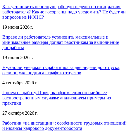
Как установить неполную рабочую неделю по инициативе
работодателя? Какие госорганы надо уведомить? Не будет ли
вопросов из ИФНС?
19 июня 2026 г.
Вправе ли работодатель установить максимальные и
минимальные размеры доплат работникам за выполнение
допработы
19 июня 2026 г.
Нужно ли уведомлять работника за две недели до отпуска,
если он уже подписал график отпусков
4 сентября 2026 г.
Прием на работу. Порядок оформления по наиболее
распространенным случаям: анализируем примеры из
практики
27 октября 2026 г.
Работник «на дистанции»: особенности трудовых отношений
и нюансы кадрового документооборота