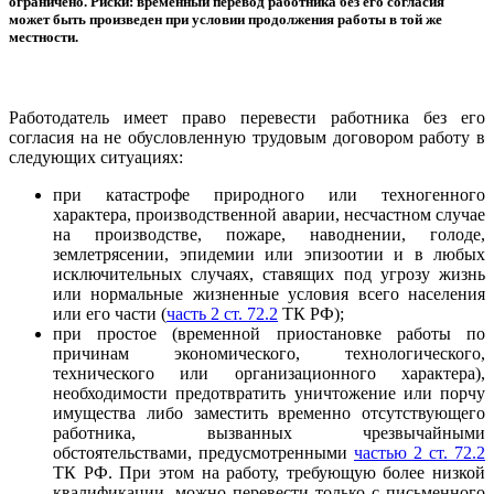
ограничено. Риски: временный перевод работника без его согласия
может быть произведен при условии продолжения работы в той же
местности.
Работодатель имеет право перевести работника без его
согласия на не обусловленную трудовым договором работу в
следующих ситуациях:
при катастрофе природного или техногенного
характера, производственной аварии, несчастном случае
на производстве, пожаре, наводнении, голоде,
землетрясении, эпидемии или эпизоотии и в любых
исключительных случаях, ставящих под угрозу жизнь
или нормальные жизненные условия всего населения
или его части (
часть 2 ст. 72.2
ТК РФ);
при простое (временной приостановке работы по
причинам экономического, технологического,
технического или организационного характера),
необходимости предотвратить уничтожение или порчу
имущества либо заместить временно отсутствующего
работника, вызванных чрезвычайными
обстоятельствами, предусмотренными
частью 2 ст. 72.2
ТК РФ. При этом на работу, требующую более низкой
квалификации, можно перевести только с письменного