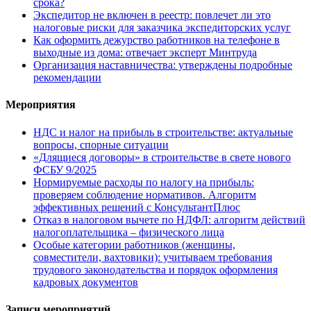
срока?
Экспедитор не включен в реестр: повлечет ли это
налоговые риски для заказчика экспедиторских услуг
Как оформить дежурство работников на телефоне в
выходные из дома: отвечает эксперт Минтруда
Организация наставничества: утверждены подробные
рекомендации
Мероприятия
НДС и налог на прибыль в строительстве: актуальные
вопросы, спорные ситуации
«Длящиеся договоры» в строительстве в свете нового
ФСБУ 9/2025
Нормируемые расходы по налогу на прибыль:
проверяем соблюдение нормативов. Алгоритм
эффективных решений с КонсультантПлюс
Отказ в налоговом вычете по НДФЛ: алгоритм действий
налогоплательщика – физического лица
Особые категории работников (женщины,
совместители, вахтовики): учитываем требования
трудового законодательства и порядок оформления
кадровых документов
Записи мероприятий