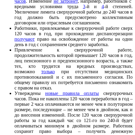
часов
. Изменение
не затронет
, например, работников с
вредными условиями труда
3
-й и
4
-й степеней.
Увеличение лимита сверхурочной работы до 240 часов в
год должно быть предусмотрено коллективным
договором или отраслевым соглашением.
Работники, привлекаемые к сверхурочной работе сверх
120 часов в год, при прохождении диспансеризации
получают
право на освобождение от работы на один
день в год с сохранением среднего заработка.
Привлечение к сверхурочной работе,
продолжительность которой превышает 120 часов в год,
лиц пенсионного и предпенсионного возраста, а также
тех, кто трудится на вредных производствах,
возможно
только
при отсутствии медицинских
противопоказаний и с их письменного согласия. По
общему правилу их потребуется письменно ознакомить
с правом на отказ.
Утверждены
новые правила оплаты
сверхурочных
часов. Пока не накоплены 120 часов переработки в год –
первые 2 часа оплачиваются не менее чем в полуторном
размере, последующие – не менее чем в двойном, как и
до внесения изменений. После 120 часов сверхурочной
работы за год каждый час со 121-го по 240-й будет
оплачиваться минимум в двойном размере. Работник
сохранит право выбора – получить денежную