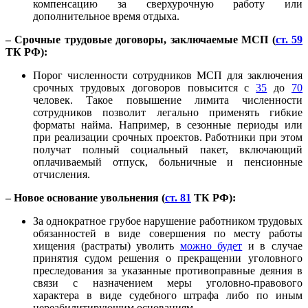
компенсацию за сверхурочную работу или
дополнительное время отдыха.
– Срочные трудовые договоры, заключаемые МСП (
ст. 59
ТК РФ):
Порог численности сотрудников МСП для заключения
срочных трудовых договоров повысится с
35
до
70
человек. Такое повышение лимита численности
сотрудников позволит легально применять гибкие
форматы найма. Например, в сезонные периоды или
при реализации срочных проектов. Работники при этом
получат полный социальный пакет, включающий
оплачиваемый отпуск, больничные и пенсионные
отчисления.
– Новое основание увольнения (
ст. 81
ТК РФ):
За однократное грубое нарушение работником трудовых
обязанностей в виде совершения по месту работы
хищения (растраты) уволить
можно будет
и в случае
принятия судом решения о прекращении уголовного
преследования за указанные противоправные деяния в
связи с назначением меры уголовно-правового
характера в виде судебного штрафа либо по иным
нереабилитирующим основаниям.