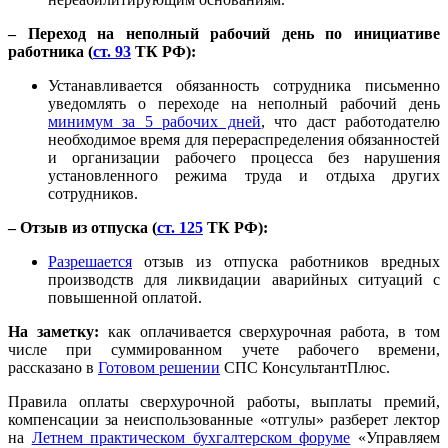
– Переход на неполный рабочий день по инициативе
работника (
ст. 93
ТК РФ):
Устанавливается обязанность сотрудника письменно
уведомлять о переходе на неполный рабочий день
минимум за 5 рабочих дней
, что даст работодателю
необходимое время для перераспределения обязанностей
и организации рабочего процесса без нарушения
установленного режима труда и отдыха других
сотрудников.
– Отзыв из отпуска (
ст. 125
ТК РФ):
Разрешается
отзыв из отпуска работников вредных
производств для ликвидации аварийных ситуаций с
повышенной оплатой.
На заметку:
как оплачивается сверхурочная работа, в том
числе при суммированном учете рабочего времени,
рассказано в
Готовом решении
СПС КонсультантПлюс.
Правила оплаты сверхурочной работы, выплаты премий,
компенсации за неиспользованные «отгулы» разберет лектор
на
Летнем практическом бухгалтерском форуме
«Управляем