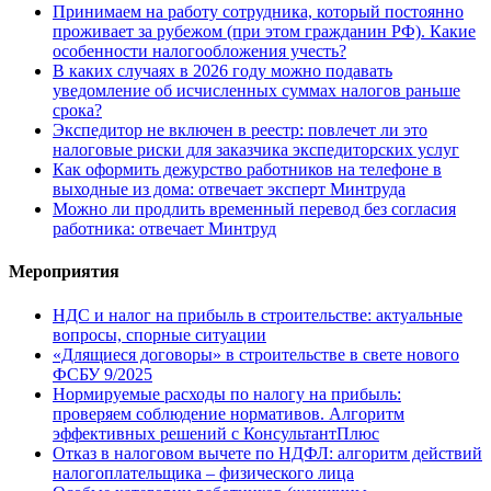
Принимаем на работу сотрудника, который постоянно
проживает за рубежом (при этом гражданин РФ). Какие
особенности налогообложения учесть?
В каких случаях в 2026 году можно подавать
уведомление об исчисленных суммах налогов раньше
срока?
Экспедитор не включен в реестр: повлечет ли это
налоговые риски для заказчика экспедиторских услуг
Как оформить дежурство работников на телефоне в
выходные из дома: отвечает эксперт Минтруда
Можно ли продлить временный перевод без согласия
работника: отвечает Минтруд
Мероприятия
НДС и налог на прибыль в строительстве: актуальные
вопросы, спорные ситуации
«Длящиеся договоры» в строительстве в свете нового
ФСБУ 9/2025
Нормируемые расходы по налогу на прибыль:
проверяем соблюдение нормативов. Алгоритм
эффективных решений с КонсультантПлюс
Отказ в налоговом вычете по НДФЛ: алгоритм действий
налогоплательщика – физического лица