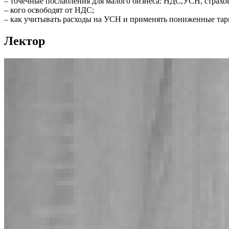
– точечные послабления для малого бизнеса: НДС,УСН, страхо
– кого освободят от НДС;
– как учитывать расходы на УСН и применять пониженные тар
Лектор