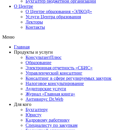
Бухгалтер бюджетной организации
О Центре
О Центре образования «ЭЛКОД»
Услуги Центра образования
Лекторы
Контакты
Меню
Главная
Продукты и услуги
КонсультантПлюс
Образование
Электронная отчетность «СБИС»
Управленческий консалтинг
Консалтинг в сфере регулируемых закупок
Налоговое консультирование
Аудиторские услуги
Журнал «Главная книга»
Антивирус Dr.Web
Для кого
Бухгалтеру
Юристу
Кадровому работнику
Специалисту по закупкам