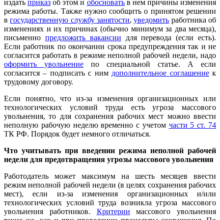
издать
приказ
об этом и
обосновать
в нем причины изменения
режима работы. Также нужно сообщить о принятом решении
в
государственную службу занятости
,
уведомить
работника об
изменениях и их причинах (обычно минимум за два месяца),
письменно
предложить вакансии
для перевода (если есть).
Если работник по окончании срока предупреждения так и не
согласится работать в режиме неполной рабочей недели, надо
оформить увольнение
по специальной статье. А если
согласится – подписать с ним
дополнительное соглашение
к
трудовому договору.
Если понятно, что из-за изменения организационных или
технологических условий труда есть угроза массового
увольнения, то для сохранения рабочих мест можно ввести
неполную рабочую неделю временно с учетом
части 5 ст. 74
ТК РФ. Порядок будет немного отличаться.
Что учитывать при введении режима неполной рабочей
недели для предотвращения угрозы массового увольнения
Работодатель может максимум на шесть месяцев ввести
режим неполной рабочей недели (в целях сохранения рабочих
мест), если из-за изменения организационных и/или
технологических условий труда возникла угроза массового
увольнения работников.
Критерии
массового увольнения