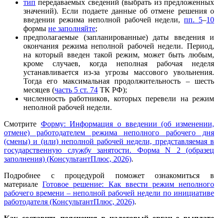
тип
передаваемых сведений (выбрать из предложенных
значений). Если подаете данные об отмене решения о
введении режима неполной рабочей недели,
пп. 5
–
10
формы
не заполняйте
;
предполагаемые (запланированные) даты введения и
окончания режима неполной рабочей недели. Период,
на который введен такой режим, может быть любым,
кроме случаев, когда неполная рабочая неделя
устанавливается из-за угрозы массового увольнения.
Тогда его максимальная продолжительность – шесть
месяцев (
часть 5 ст. 74
ТК РФ);
численность работников, которых перевели на режим
неполной рабочей недели.
Смотрите
Форму: Информация о введении (об изменении,
отмене) работодателем режима неполного рабочего дня
(смены) и (или) неполной рабочей недели, представляемая в
государственную службу занятости. Форма N 2 (образец
заполнения) (КонсультантПлюс, 2026)
.
Подробнее с процедурой поможет ознакомиться в
материале
Готовое решение: Как ввести режим неполного
рабочего времени – неполной рабочей недели по инициативе
работодателя (КонсультантПлюс, 2026)
.