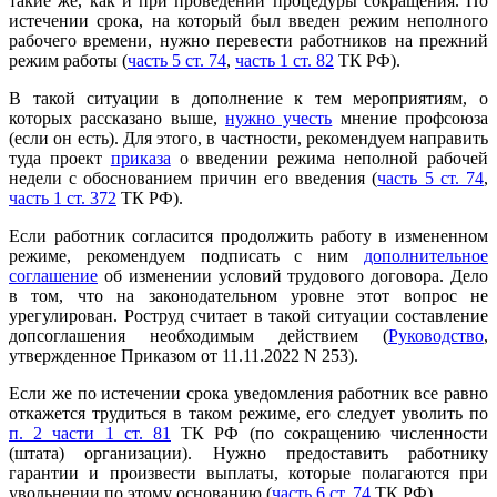
такие же, как и при проведении процедуры сокращения. По
истечении срока, на который был введен режим неполного
рабочего времени, нужно перевести работников на прежний
режим работы (
часть 5 ст. 74
,
часть 1 ст. 82
ТК РФ).
В такой ситуации в дополнение к тем мероприятиям, о
которых рассказано выше,
нужно учесть
мнение профсоюза
(если он есть). Для этого, в частности, рекомендуем направить
туда проект
приказа
о введении режима неполной рабочей
недели с обоснованием причин его введения (
часть 5 ст. 74
,
часть 1 ст. 372
ТК РФ).
Если работник согласится продолжить работу в измененном
режиме, рекомендуем подписать с ним
дополнительное
соглашение
об изменении условий трудового договора. Дело
в том, что на законодательном уровне этот вопрос не
урегулирован. Роструд считает в такой ситуации составление
допсоглашения необходимым действием (
Руководство
,
утвержденное Приказом от 11.11.2022 N 253).
Если же по истечении срока уведомления работник все равно
откажется трудиться в таком режиме, его следует уволить по
п. 2 части 1 ст. 81
ТК РФ (по сокращению численности
(штата) организации). Нужно предоставить работнику
гарантии и произвести выплаты, которые полагаются при
увольнении по этому основанию (
часть 6 ст. 74
ТК РФ).