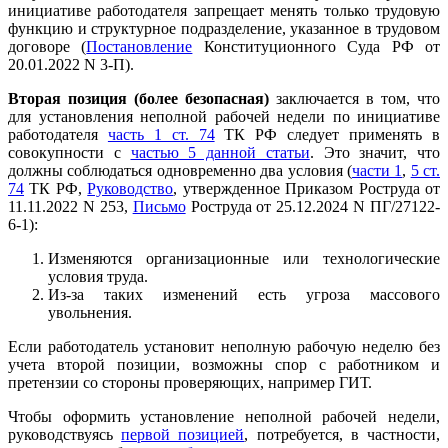
инициативе работодателя запрещает менять только трудовую
функцию и структурное подразделение, указанное в трудовом
договоре (
Постановление
Конституционного Суда РФ от
20.01.2022 N 3-П).
Вторая позиция
(более безопасная)
заключается в том, что
для установления неполной рабочей недели по инициативе
работодателя
часть 1 ст. 74
ТК РФ следует применять в
совокупности с
частью 5 данной статьи
. Это значит, что
должны соблюдаться одновременно два условия (
части 1
,
5 ст.
74
ТК РФ,
Руководство
, утвержденное Приказом Роструда от
11.11.2022 N 253,
Письмо
Роструда от 25.12.2024 N ПГ/27122-
6-1):
Изменяются организационные или технологические
условия труда.
Из-за таких изменений есть угроза массового
увольнения.
Если работодатель установит неполную рабочую неделю без
учета второй позиции, возможны спор с работником и
претензии со стороны проверяющих, например ГИТ.
Чтобы оформить установление неполной рабочей недели,
руководствуясь
первой позицией
, потребуется, в частности,