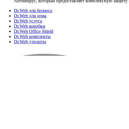
Антивирус, который предоставляет комплексную защиту 
Dr.Web для бизнеса
Dr.Web для дома
Dr.Web услуга
Dr.Web коробки
Dr.Web Office Shield
Dr.Web комплекты
Dr.Web утилиты