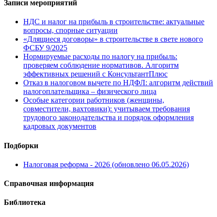
Записи мероприятий
НДС и налог на прибыль в строительстве: актуальные
вопросы, спорные ситуации
«Длящиеся договоры» в строительстве в свете нового
ФСБУ 9/2025
Нормируемые расходы по налогу на прибыль:
проверяем соблюдение нормативов. Алгоритм
эффективных решений с КонсультантПлюс
Отказ в налоговом вычете по НДФЛ: алгоритм действий
налогоплательщика – физического лица
Особые категории работников (женщины,
совместители, вахтовики): учитываем требования
трудового законодательства и порядок оформления
кадровых документов
Подборки
Налоговая реформа - 2026 (обновлено 06.05.2026)
Справочная информация
Библиотека