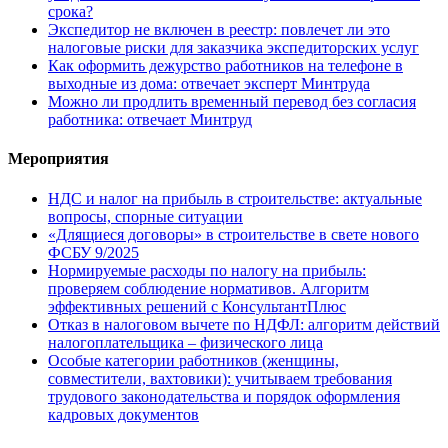
срока?
Экспедитор не включен в реестр: повлечет ли это
налоговые риски для заказчика экспедиторских услуг
Как оформить дежурство работников на телефоне в
выходные из дома: отвечает эксперт Минтруда
Можно ли продлить временный перевод без согласия
работника: отвечает Минтруд
Мероприятия
НДС и налог на прибыль в строительстве: актуальные
вопросы, спорные ситуации
«Длящиеся договоры» в строительстве в свете нового
ФСБУ 9/2025
Нормируемые расходы по налогу на прибыль:
проверяем соблюдение нормативов. Алгоритм
эффективных решений с КонсультантПлюс
Отказ в налоговом вычете по НДФЛ: алгоритм действий
налогоплательщика – физического лица
Особые категории работников (женщины,
совместители, вахтовики): учитываем требования
трудового законодательства и порядок оформления
кадровых документов