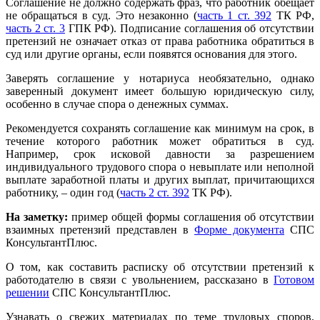
Соглашение не должно содержать фраз, что работник обещает
не обращаться в суд. Это незаконно (
часть 1 ст. 392
ТК РФ,
часть 2 ст. 3
ГПК РФ). Подписание соглашения об отсутствии
претензий не означает отказ от права работника обратиться в
суд или другие органы, если появятся основания для этого.
Заверять соглашение у нотариуса необязательно, однако
заверенный документ имеет большую юридическую силу,
особенно в случае спора о денежных суммах.
Рекомендуется сохранять соглашение как минимум на срок, в
течение которого работник может обратиться в суд.
Например, срок исковой давности за разрешением
индивидуального трудового спора о невыплате или неполной
выплате заработной платы и других выплат, причитающихся
работнику, – один год (
часть 2 ст. 392
ТК РФ).
На заметку:
пример общей формы соглашения об отсутствии
взаимных претензий представлен в
Форме документа
СПС
КонсультантПлюс.
О том, как составить расписку об отсутствии претензий к
работодателю в связи с увольнением, рассказано в
Готовом
решении
СПС КонсультантПлюс.
Узнавать о свежих материалах по теме трудовых споров,