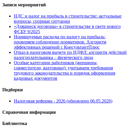
Записи мероприятий
НДС и налог на прибыль в строительстве: актуальные
вопросы, спорные ситуации
«Длящиеся договоры» в строительстве в свете нового
ФСБУ 9/2025
Нормируемые расходы по налогу на прибыль:
проверяем соблюдение нормативов. Алгоритм
эффективных решений с КонсультантПлюс
Отказ в налоговом вычете по НДФЛ: алгоритм действий
налогоплательщика – физического лица
Особые категории работников (женщины,
совместители, вахтовики): учитываем требования
трудового законодательства и порядок оформления
кадровых документов
Подборки
Налоговая реформа - 2026 (обновлено 06.05.2026)
Справочная информация
Библиотека