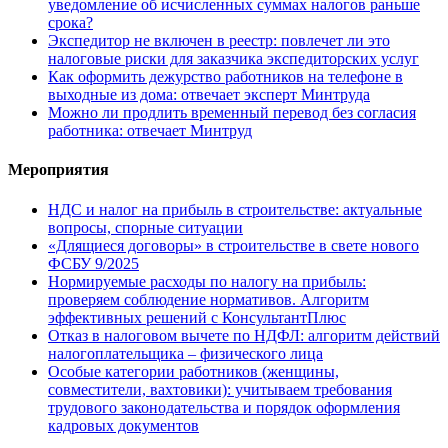
уведомление об исчисленных суммах налогов раньше
срока?
Экспедитор не включен в реестр: повлечет ли это
налоговые риски для заказчика экспедиторских услуг
Как оформить дежурство работников на телефоне в
выходные из дома: отвечает эксперт Минтруда
Можно ли продлить временный перевод без согласия
работника: отвечает Минтруд
Мероприятия
НДС и налог на прибыль в строительстве: актуальные
вопросы, спорные ситуации
«Длящиеся договоры» в строительстве в свете нового
ФСБУ 9/2025
Нормируемые расходы по налогу на прибыль:
проверяем соблюдение нормативов. Алгоритм
эффективных решений с КонсультантПлюс
Отказ в налоговом вычете по НДФЛ: алгоритм действий
налогоплательщика – физического лица
Особые категории работников (женщины,
совместители, вахтовики): учитываем требования
трудового законодательства и порядок оформления
кадровых документов