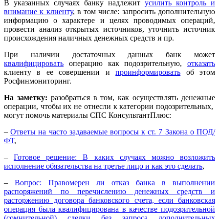
В указанных случаях банку надлежит
усилить контроль и
внимание к клиенту
, в том числе: запросить дополнительную
информацию о характере и целях проводимых операций,
провести анализ открытых источников, уточнить источник
происхождения наличных денежных средств и пр.
При наличии достаточных данных банк может
квалифицировать
операцию как подозрительную,
отказать
клиенту в ее совершении и
проинформировать
об этом
Росфинмониторинг.
На заметку:
разобраться в том, как осуществлять денежные
операции, чтобы их не отнесли к категории подозрительных,
могут помочь материалы СПС КонсультантПлюс:
–
Ответы на часто задаваемые вопросы к ст. 7 Закона о ПОД/
ФТ
,
–
Готовое решение: В каких случаях можно возложить
исполнение обязательства на третье лицо и как это сделать
,
–
Вопрос: Правомерен ли отказ банка в выполнении
распоряжений по перечислению денежных средств и
расторжению договора банковского счета, если банковская
операция была квалифицирована в качестве подозрительной
(сомнительной) сделки без запроса дополнительных