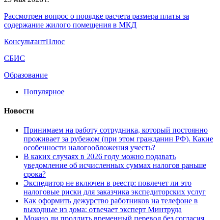
Рассмотрен вопрос о порядке расчета размера платы за
содержание жилого помещения в МКД
КонсультантПлюс
СБИС
Образование
Популярное
Новости
Принимаем на работу сотрудника, который постоянно
проживает за рубежом (при этом гражданин РФ). Какие
особенности налогообложения учесть?
В каких случаях в 2026 году можно подавать
уведомление об исчисленных суммах налогов раньше
срока?
Экспедитор не включен в реестр: повлечет ли это
налоговые риски для заказчика экспедиторских услуг
Как оформить дежурство работников на телефоне в
выходные из дома: отвечает эксперт Минтруда
Можно ли продлить временный перевод без согласия