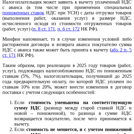
Налогоплательщик может заявить к вычету уплаченный НДС
с аванса (в том числе при применении специальных
пониженных ставок
НДС при УСН) с даты отгрузки товаров
(выполнения работ, оказания услуг) в размере НДС,
исчисленного исходя из стоимости отгруженных товаров
(работ, услуг) (
п. 8 ст. 171
,
п. 6 ст. 172
НК РФ).
Минфин напоминает, то в случае изменения условий либо
расторжения договора и возврата аванса покупателю сумма
НДС с аванса также может быть принята к вычету (
абз. 2 п. 5
ст. 171
НК РФ).
Таким образом, при реализации в 2025 году товаров (работ,
услуг), подлежащих налогообложению НДС по пониженным
ставкам (5%, 7%), налогоплательщик, получивший до 2025
года предварительную оплату, по которой НДС уплачен по
ставкам 10% или 20%, может внести изменения в договор
поставки с учетом следующих особенностей:
Если
стоимость уменьшена на соответствующую
сумму НДС
(разницу между старой ставкой НДС и
новой – пониженной), то разница в сумме НДС
возвращается покупателю, после чего принимается к
вычету.
Если
стоимость не меняется, и с учетом пониженной