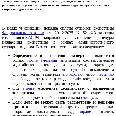
экспертизы за счет бюджетных средств, если дело не может быть
рассмотрено и решение принято на основании других представленных
сторонами доказательств.
В целях унификации порядка оплаты судебной экспертизы
Федеральным законом
от 29.12.2025 N 521-ФЗ внесены
изменения в
КАС
РФ, направленные на уточнение процедуры
назначения экспертизы в рамках административного
судопроизводства. В частности, установлено следующее:
Определение о назначении экспертизы
выносится
только
после внесения
заявившим соответствующее
ходатайство лицом денежных сумм, подлежащих
выплате экспертам, на
счет суда
(за исключением
случаев, когда заявитель
полностью
либо
частично
освобожден от таких расходов, либо когда экспертиза
осуществляется по инициативе суда).
Суд
вправе
отклонить ходатайство о назначении
экспертизы
, если в установленный судом срок
денежные суммы не были внесены на
счет суда
.
Если дело не может быть рассмотрено и решение
принято
на основании других представленных
сторонами доказательств, суд
вправе
назначить