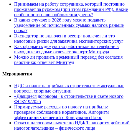
Принимаем на работу сотрудника, который постоянно
проживает за рубежом (при этом гражданин РФ). Какие
особенности налогообложения учесть?
В каких случаях в 2026 году можно подавать
уведомление об исчисленных суммах налогов раньше
срока?
Экспедитор не включен в реестр: повлечет ли это
налоговые риски для заказчика экспедиторских услуг
Как оформить дежурство работников на телефоне в
выходные из дома: отвечает эксперт Минтруда
Можно ли продлить временный перевод без согласия
работника: отвечает Минтруд
Мероприятия
НДС и налог на прибыль в строительстве: актуальные
вопросы, спорные ситуации
«Длящиеся договоры» в строительстве в свете нового
ФСБУ 9/2025
Нормируемые расходы по налогу на прибыль:
проверяем соблюдение нормативов. Алгоритм
эффективных решений с КонсультантПлюс
Отказ в налоговом вычете по НДФЛ: алгоритм действий
налогоплательщика – физического лица