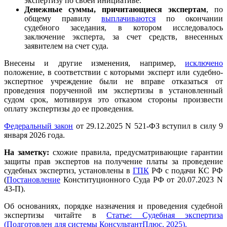
экспертизу по своей инициативе.
Денежные суммы, причитающиеся экспертам
, по
общему правилу
выплачиваются
по окончании
судебного заседания, в котором исследовалось
заключение эксперта, за счет средств, внесенных
заявителем на счет суда.
Внесены и другие изменения, например,
исключено
положение, в соответствии с которыми эксперт или судебно-
экспертное учреждение были не вправе отказаться от
проведения порученной им экспертизы в установленный
судом срок, мотивируя это отказом стороны произвести
оплату экспертизы до ее проведения.
Федеральный закон
от 29.12.2025 N 521-ФЗ вступил в силу 9
января 2026 года.
На заметку:
схожие правила, предусматривающие гарантии
защиты прав экспертов на получение платы за проведение
судебных экспертиз, установлены в
ГПК
РФ с подачи КС РФ
(
Постановление
Конституционного Суда РФ от 20.07.2023 N
43-П).
Об основаниях, порядке назначения и проведения судебной
экспертизы читайте в
Статье: Судебная экспертиза
(Подготовлен для системы КонсультантПлюс, 2025).