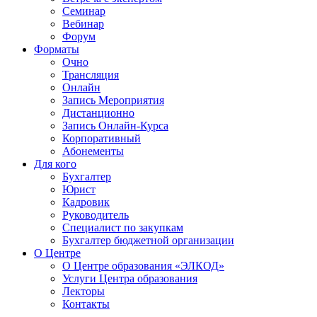
Семинар
Вебинар
Форум
Форматы
Очно
Трансляция
Онлайн
Запись Мероприятия
Дистанционно
Запись Онлайн-Курса
Корпоративный
Абонементы
Для кого
Бухгалтер
Юрист
Кадровик
Руководитель
Специалист по закупкам
Бухгалтер бюджетной организации
О Центре
О Центре образования «ЭЛКОД»
Услуги Центра образования
Лекторы
Контакты