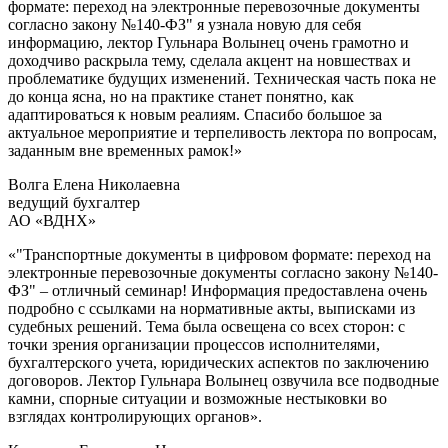
формате: переход на электронные перевозочные документы
согласно закону №140-ФЗ" я узнала новую для себя
информацию, лектор Гульнара Волынец очень грамотно и
доходчиво раскрыла тему, сделала акцент на новшествах и
проблематике будущих изменений. Техническая часть пока не
до конца ясна, но на практике станет понятно, как
адаптироваться к новым реалиям. Спасибо большое за
актуальное мероприятие и терпеливость лектора по вопросам,
заданным вне временных рамок!»
Волга Елена Николаевна
ведущий бухгалтер
АО «ВДНХ»
«"Транспортные документы в цифровом формате: переход на
электронные перевозочные документы согласно закону №140-
ФЗ" ‒ отличный семинар! Информация предоставлена очень
подробно с ссылками на нормативные акты, выписками из
судебных решений. Тема была освещена со всех сторон: с
точки зрения организации процессов исполнителями,
бухгалтерского учета, юридических аспектов по заключению
договоров. Лектор Гульнара Волынец озвучила все подводные
камни, спорные ситуации и возможные нестыковки во
взглядах контролирующих органов».