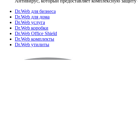
Антивирус, который предоставляет комплексную защиту 
Dr.Web для бизнеса
Dr.Web для дома
Dr.Web услуга
Dr.Web коробки
Dr.Web Office Shield
Dr.Web комплекты
Dr.Web утилиты