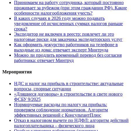
Принимаем на работу сотрудника, который постоянно
проживает за рубежом (при этом гражданин РФ). Какие
особенности налогообложения учесть?
В каких случаях в 2026 году можно подавать
уведомление об исчисленных суммах налогов раньше
срока?
Экспедитор не включен в реестр: повлечет ли это
налоговые риски для заказчика экспедиторских услуг
Как оформить дежурство работников на телефоне в
выходные из дома: отвечает эксперт Минтруда
Можно ли продлить временный перевод без согласия
работника: отвечает Минтруд
Мероприятия
НДС и налог на прибыль в строительстве: актуальные
вопросы, спорные ситуации
«Длящиеся договоры» в строительстве в свете нового
ФСБУ 9/2025
Нормируемые расходы по налогу на прибыль:
проверяем соблюдение нормативов. Алгоритм
эффективных решений с КонсультантПлюс
Отказ в налоговом вычете по НДФЛ: алгоритм действий
налогоплательщика – физического лица
Особые категории работников (женщины,