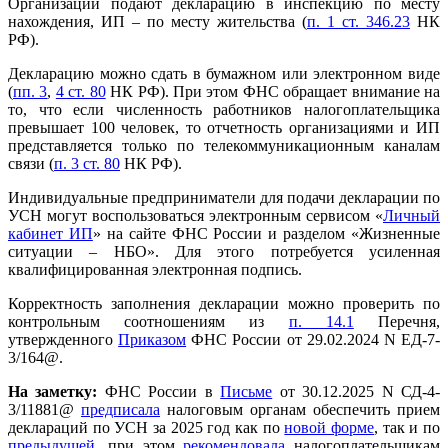
Организации подают декларацию в инспекцию по месту
нахождения, ИП – по месту жительства (
п. 1 ст. 346.23
НК
РФ).
Декларацию можно сдать в бумажном или электронном виде
(
пп. 3
,
4 ст. 80
НК РФ). При этом ФНС обращает внимание на
то, что если численность работников налогоплательщика
превышает 100 человек, то отчетность организациями и ИП
представляется только по телекоммуникационным каналам
связи (
п. 3 ст. 80
НК РФ).
Индивидуальные предприниматели для подачи декларации по
УСН могут воспользоваться электронным сервисом «
Личный
кабинет ИП
» на сайте ФНС России и разделом «Жизненные
ситуации – НБО». Для этого потребуется усиленная
квалифицированная электронная подпись.
Корректность заполнения декларации можно проверить по
контрольным соотношениям из
п. 14.1
Перечня,
утвержденного
Приказом
ФНС России от 29.02.2024 N ЕД-7-
3/164@.
На заметку:
ФНС России в
Письме
от 30.12.2025 N СД-4-
3/11881@
предписала
налоговым органам обеспечить прием
деклараций по УСН за 2025 год как по
новой форме
, так и по
предыдущей
, при этом
рекомендовала
налогоплательщикам