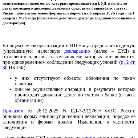
наименования налогов, по которым представляется ЕУД, и поле для
даты последнего движения денежных средств на банковских счетах.
Риски: применение новой формы планируется с 6 апреля 2026 года – за I
квартал 2026 года (при отмене действующей формы единой упрощенной
декларации).
В общем случае организации и ИП могут представить единую
(упрощенную) налоговую
декларацию
(далее – ЕУД) в
отношении налогов, плательщиками которых они являются,
при одновременном соблюдении следующих условий (
п. 2 ст.
80
НК РФ):
у них отсутствуют объекты обложения по таким
налогам;
они не осуществляют операции, в результате которых
происходит движение денег по счетам в банке (в кассе
организации).
Приказом
от 26.12.2025 N ЕД-7-3/1276@ ФНС России
обновила форму единой упрощенной декларации, порядок ее
заполнения и формат подачи. Изменения, в частности,
следующие:
– новая форма ЕУД размещается на
одном
листе (ранее – на