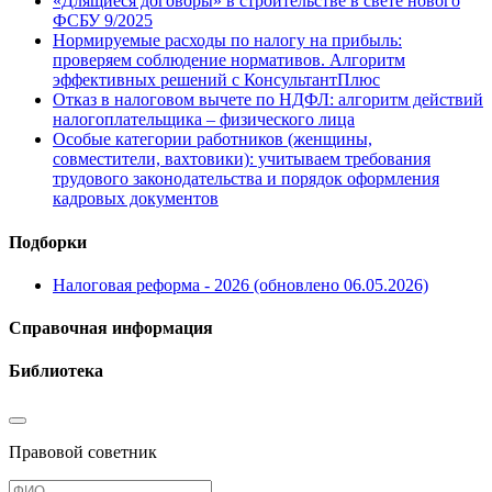
«Длящиеся договоры» в строительстве в свете нового
ФСБУ 9/2025
Нормируемые расходы по налогу на прибыль:
проверяем соблюдение нормативов. Алгоритм
эффективных решений с КонсультантПлюс
Отказ в налоговом вычете по НДФЛ: алгоритм действий
налогоплательщика – физического лица
Особые категории работников (женщины,
совместители, вахтовики): учитываем требования
трудового законодательства и порядок оформления
кадровых документов
Подборки
Налоговая реформа - 2026 (обновлено 06.05.2026)
Справочная информация
Библиотека
Правовой советник