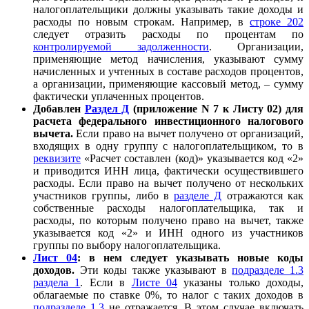
налогоплательщики должны указывать такие доходы и
расходы по новым строкам. Например, в
строке 202
следует отразить расходы по процентам по
контролируемой задолженности
. Организации,
применяющие метод начисления, указывают сумму
начисленных и учтенных в составе расходов процентов,
а организации, применяющие кассовый метод, – сумму
фактически уплаченных процентов.
Добавлен
Раздел Д
(приложение N 7 к Листу 02) для
расчета федерального инвестиционного налогового
вычета.
Если право на вычет получено от организаций,
входящих в одну группу с налогоплательщиком, то в
реквизите
«Расчет составлен (код)» указывается код «2»
и приводится ИНН лица, фактически осуществившего
расходы. Если право на вычет получено от нескольких
участников группы, либо в
разделе Д
отражаются как
собственные расходы налогоплательщика, так и
расходы, по которым получено право на вычет, также
указывается код «2» и ИНН одного из участников
группы по выбору налогоплательщика.
Лист 04
: в нем следует указывать новые коды
доходов.
Эти коды также указывают в
подразделе 1.3
раздела 1
. Если в
Листе 04
указаны только доходы,
облагаемые по ставке 0%, то налог с таких доходов в
подразделе 1.3
не отражается. В этом случае включать