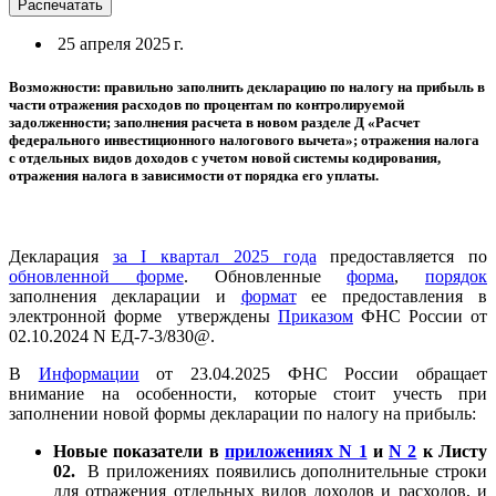
Распечатать
25 апреля 2025 г.
Возможности: правильно заполнить декларацию по налогу на прибыль в
части отражения расходов по процентам по контролируемой
задолженности; заполнения расчета в новом разделе Д «Расчет
федерального инвестиционного налогового вычета»; отражения налога
с отдельных видов доходов с учетом новой системы кодирования,
отражения налога в зависимости от порядка его уплаты.
Декларация
за I квартал 2025 года
предоставляется по
обновленной форме
. Обновленные
форма
,
порядок
заполнения декларации и
формат
ее предоставления в
электронной форме утверждены
Приказом
ФНС России от
02.10.2024 N ЕД-7-3/830@.
В
Информации
от 23.04.2025 ФНС России обращает
внимание на особенности, которые стоит учесть при
заполнении новой формы декларации по налогу на прибыль:
Новые показатели в
приложениях N 1
и
N 2
к Листу
02.
В приложениях появились дополнительные строки
для отражения отдельных видов доходов и расходов, и