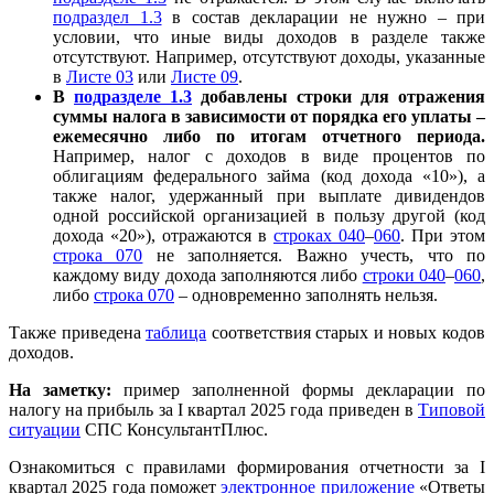
подраздел 1.3
в состав декларации не нужно – при
условии, что иные виды доходов в разделе также
отсутствуют. Например, отсутствуют доходы, указанные
в
Листе 03
или
Листе 09
.
В
подразделе 1.3
добавлены строки для отражения
суммы налога в зависимости от порядка его уплаты –
ежемесячно либо по итогам отчетного периода.
Например, налог с доходов в виде процентов по
облигациям федерального займа (код дохода «10»), а
также налог, удержанный при выплате дивидендов
одной российской организацией в пользу другой (код
дохода «20»), отражаются в
строках 040
–
060
. При этом
строка 070
не заполняется. Важно учесть, что по
каждому виду дохода заполняются либо
строки 040
–
060
,
либо
строка 070
– одновременно заполнять нельзя.
Также приведена
таблица
соответствия старых и новых кодов
доходов.
На заметку:
пример заполненной формы декларации по
налогу на прибыль за I квартал 2025 года приведен в
Типовой
ситуации
СПС КонсультантПлюс.
Ознакомиться с правилами формирования отчетности за I
квартал 2025 года поможет
электронное приложение
«Ответы