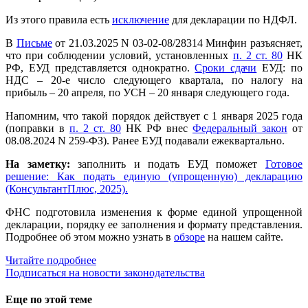
Из этого правила есть
исключение
для декларации по НДФЛ.
В
Письме
от 21.03.2025 N 03-02-08/28314 Минфин разъясняет,
что при соблюдении условий, установленных
п. 2 ст. 80
НК
РФ, ЕУД представляется однократно.
Сроки сдачи
ЕУД: по
НДС – 20-е число следующего квартала, по налогу на
прибыль – 20 апреля, по УСН – 20 января следующего года.
Напомним, что такой порядок действует с 1 января 2025 года
(поправки в
п. 2 ст. 80
НК РФ внес
Федеральный закон
от
08.08.2024 N 259-ФЗ). Ранее ЕУД подавали ежеквартально.
На заметку:
заполнить и подать ЕУД поможет
Готовое
решение: Как подать единую (упрощенную) декларацию
(КонсультантПлюс, 2025).
ФНС подготовила изменения к форме единой упрощенной
декларации, порядку ее заполнения и формату представления.
Подробнее об этом можно узнать в
обзоре
на нашем сайте.
Читайте подробнее
Подписаться на новости законодательства
Еще по этой теме