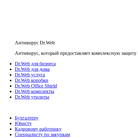
Антивирус Dr.Web
Антивирус, который предоставляет комплексную защиту 
Dr.Web для бизнеса
Dr.Web для дома
Dr.Web услуга
Dr.Web коробки
Dr.Web Office Shield
Dr.Web комплекты
Dr.Web утилиты
Бухгалтеру
Юристу
Кадровому работнику
Специалисту по закупкам