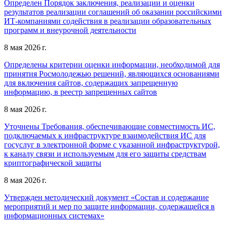
Определен Порядок заключения, реализации и оценки
результатов реализации соглашений об оказании российскими
ИТ-компаниями содействия в реализации образовательных
программ и внеурочной деятельности
8 мая 2026 г.
Определены критерии оценки информации, необходимой для
принятия Росмолодежью решений, являющихся основаниями
для включения сайтов, содержащих запрещенную
информацию, в реестр запрещенных сайтов
8 мая 2026 г.
Уточнены Требования, обеспечивающие совместимость ИС,
подключаемых к инфраструктуре взаимодействия ИС для
госуслуг в электронной форме с указанной инфраструктурой,
к каналу связи и используемым для его защиты средствам
криптографической защиты
8 мая 2026 г.
Утвержден методический документ «Состав и содержание
мероприятий и мер по защите информации, содержащейся в
информационных системах»