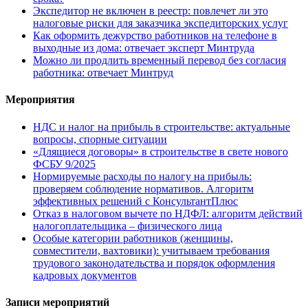
Экспедитор не включен в реестр: повлечет ли это
налоговые риски для заказчика экспедиторских услуг
Как оформить дежурство работников на телефоне в
выходные из дома: отвечает эксперт Минтруда
Можно ли продлить временный перевод без согласия
работника: отвечает Минтруд
Мероприятия
НДС и налог на прибыль в строительстве: актуальные
вопросы, спорные ситуации
«Длящиеся договоры» в строительстве в свете нового
ФСБУ 9/2025
Нормируемые расходы по налогу на прибыль:
проверяем соблюдение нормативов. Алгоритм
эффективных решений с КонсультантПлюс
Отказ в налоговом вычете по НДФЛ: алгоритм действий
налогоплательщика – физического лица
Особые категории работников (женщины,
совместители, вахтовики): учитываем требования
трудового законодательства и порядок оформления
кадровых документов
Записи мероприятий