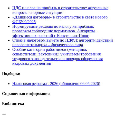
НДС и налог на прибыль в строительстве: актуальные
вопросы, спорные ситуации
«Длящиеся договоры» в строительстве в свете нового
ФСБУ 9/2025
Нормируемые расходы по налогу на прибыль:
проверяем соблюдение нормативов. Алгоритм
эффективных решений с КонсультантПлюс
Отказ в налоговом вычете по НДФЛ: алгоритм действий
налогоплательщика – физического лица
Особые категории работников (женщины,
совместители, вахтовики): учитываем требования
трудового законодательства и порядок оформления
кадровых документов
Подборки
Налоговая реформа - 2026 (обновлено 06.05.2026)
Справочная информация
Библиотека