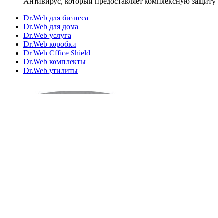
Антивирус, который предоставляет комплексную защиту 
Dr.Web для бизнеса
Dr.Web для дома
Dr.Web услуга
Dr.Web коробки
Dr.Web Office Shield
Dr.Web комплекты
Dr.Web утилиты