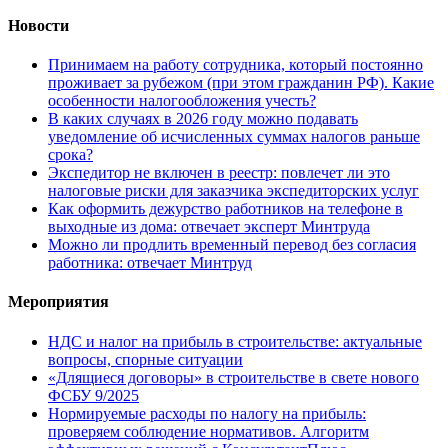
Новости
Принимаем на работу сотрудника, который постоянно
проживает за рубежом (при этом гражданин РФ). Какие
особенности налогообложения учесть?
В каких случаях в 2026 году можно подавать
уведомление об исчисленных суммах налогов раньше
срока?
Экспедитор не включен в реестр: повлечет ли это
налоговые риски для заказчика экспедиторских услуг
Как оформить дежурство работников на телефоне в
выходные из дома: отвечает эксперт Минтруда
Можно ли продлить временный перевод без согласия
работника: отвечает Минтруд
Мероприятия
НДС и налог на прибыль в строительстве: актуальные
вопросы, спорные ситуации
«Длящиеся договоры» в строительстве в свете нового
ФСБУ 9/2025
Нормируемые расходы по налогу на прибыль:
проверяем соблюдение нормативов. Алгоритм