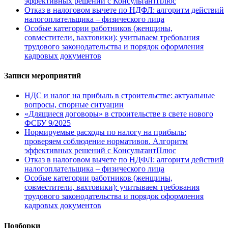
эффективных решений с КонсультантПлюс
Отказ в налоговом вычете по НДФЛ: алгоритм действий
налогоплательщика – физического лица
Особые категории работников (женщины,
совместители, вахтовики): учитываем требования
трудового законодательства и порядок оформления
кадровых документов
Записи мероприятий
НДС и налог на прибыль в строительстве: актуальные
вопросы, спорные ситуации
«Длящиеся договоры» в строительстве в свете нового
ФСБУ 9/2025
Нормируемые расходы по налогу на прибыль:
проверяем соблюдение нормативов. Алгоритм
эффективных решений с КонсультантПлюс
Отказ в налоговом вычете по НДФЛ: алгоритм действий
налогоплательщика – физического лица
Особые категории работников (женщины,
совместители, вахтовики): учитываем требования
трудового законодательства и порядок оформления
кадровых документов
Подборки