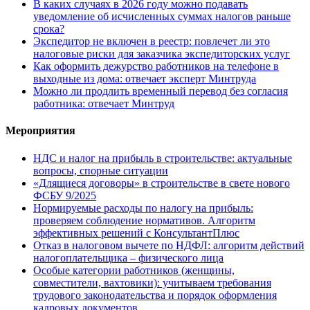
В каких случаях в 2026 году можно подавать
уведомление об исчисленных суммах налогов раньше
срока?
Экспедитор не включен в реестр: повлечет ли это
налоговые риски для заказчика экспедиторских услуг
Как оформить дежурство работников на телефоне в
выходные из дома: отвечает эксперт Минтруда
Можно ли продлить временный перевод без согласия
работника: отвечает Минтруд
Мероприятия
НДС и налог на прибыль в строительстве: актуальные
вопросы, спорные ситуации
«Длящиеся договоры» в строительстве в свете нового
ФСБУ 9/2025
Нормируемые расходы по налогу на прибыль:
проверяем соблюдение нормативов. Алгоритм
эффективных решений с КонсультантПлюс
Отказ в налоговом вычете по НДФЛ: алгоритм действий
налогоплательщика – физического лица
Особые категории работников (женщины,
совместители, вахтовики): учитываем требования
трудового законодательства и порядок оформления
кадровых документов