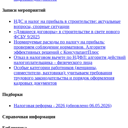
Записи мероприятий
НДС и налог на прибыль в строительстве: актуальные
вопросы, спорные ситуации
«Длящиеся договоры» в строительстве в свете нового
ФСБУ 9/2025
Нормируемые расходы по налогу на прибыль:
проверяем соблюдение нормативов. Алгоритм
эффективных решений с КонсультантПлюс
Отказ в налоговом вычете по НДФЛ: алгоритм действий
налогоплательщика – физического лица
Особые категории работников (женщины,
совместители, вахтовики): учитываем требования
трудового законодательства и порядок оформления
кадровых документов
Подборки
Налоговая реформа - 2026 (обновлено 06.05.2026)
Справочная информация
Библиотека