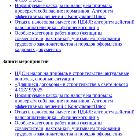
Нормируемые расходы по налогу на прибыль:
проверяем соблюдение нормативов. Алгоритм
эффективных решений с КонсультантПлюс
Отказ в налоговом вычете по НДФЛ: алгоритм действий
налогоплательщика – физического лица
Особые категории работников (женщины,
совместители, вахтовики): учитываем требования
трудового законодательства и порядок оформления
кадровых документов
Записи мероприятий
НДС и налог на прибыль в строительстве: актуальные
вопросы, спорные ситуации
«Длящиеся договоры» в строительстве в свете нового
ФСБУ 9/2025
Нормируемые расходы по налогу на прибыль:
проверяем соблюдение нормативов. Алгоритм
эффективных решений с КонсультантПлюс
Отказ в налоговом вычете по НДФЛ: алгоритм действий
налогоплательщика – физического лица
Особые категории работников (женщины,
совместители, вахтовики): учитываем требования
трудового законодательства и порядок оформления