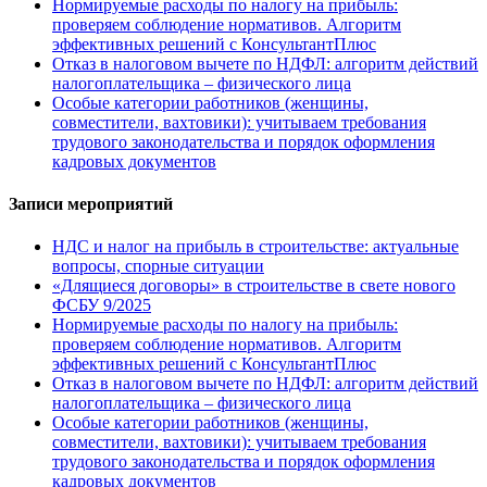
Нормируемые расходы по налогу на прибыль:
проверяем соблюдение нормативов. Алгоритм
эффективных решений с КонсультантПлюс
Отказ в налоговом вычете по НДФЛ: алгоритм действий
налогоплательщика – физического лица
Особые категории работников (женщины,
совместители, вахтовики): учитываем требования
трудового законодательства и порядок оформления
кадровых документов
Записи мероприятий
НДС и налог на прибыль в строительстве: актуальные
вопросы, спорные ситуации
«Длящиеся договоры» в строительстве в свете нового
ФСБУ 9/2025
Нормируемые расходы по налогу на прибыль:
проверяем соблюдение нормативов. Алгоритм
эффективных решений с КонсультантПлюс
Отказ в налоговом вычете по НДФЛ: алгоритм действий
налогоплательщика – физического лица
Особые категории работников (женщины,
совместители, вахтовики): учитываем требования
трудового законодательства и порядок оформления
кадровых документов