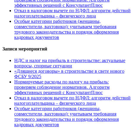
эффективных решений с КонсультантПлюс
Отказ в налоговом вычете по НДФЛ: алгоритм действий
налогоплательщика – физического лица
Особые категории работников (женщины,
совместители, вахтовики): учитываем требования
трудового законодательства и порядок оформления
кадровых документов
Записи мероприятий
НДС и налог на прибыль в строительстве: актуальные
вопросы, спорные ситуации
«Длящиеся договоры» в строительстве в свете нового
ФСБУ 9/2025
Нормируемые расходы по налогу на прибыль:
проверяем соблюдение нормативов. Алгоритм
эффективных решений с КонсультантПлюс
Отказ в налоговом вычете по НДФЛ: алгоритм действий
налогоплательщика – физического лица
Особые категории работников (женщины,
совместители, вахтовики): учитываем требования
трудового законодательства и порядок оформления
кадровых документов