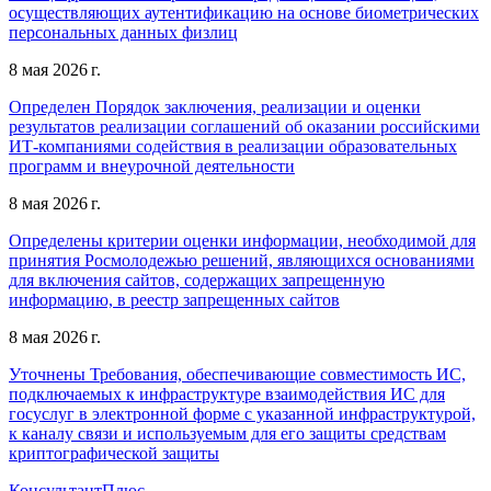
осуществляющих аутентификацию на основе биометрических
персональных данных физлиц
8 мая 2026 г.
Определен Порядок заключения, реализации и оценки
результатов реализации соглашений об оказании российскими
ИТ-компаниями содействия в реализации образовательных
программ и внеурочной деятельности
8 мая 2026 г.
Определены критерии оценки информации, необходимой для
принятия Росмолодежью решений, являющихся основаниями
для включения сайтов, содержащих запрещенную
информацию, в реестр запрещенных сайтов
8 мая 2026 г.
Уточнены Требования, обеспечивающие совместимость ИС,
подключаемых к инфраструктуре взаимодействия ИС для
госуслуг в электронной форме с указанной инфраструктурой,
к каналу связи и используемым для его защиты средствам
криптографической защиты
КонсультантПлюс