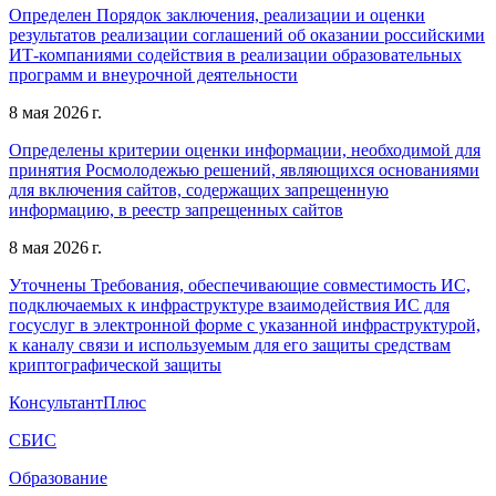
Определен Порядок заключения, реализации и оценки
результатов реализации соглашений об оказании российскими
ИТ-компаниями содействия в реализации образовательных
программ и внеурочной деятельности
8 мая 2026 г.
Определены критерии оценки информации, необходимой для
принятия Росмолодежью решений, являющихся основаниями
для включения сайтов, содержащих запрещенную
информацию, в реестр запрещенных сайтов
8 мая 2026 г.
Уточнены Требования, обеспечивающие совместимость ИС,
подключаемых к инфраструктуре взаимодействия ИС для
госуслуг в электронной форме с указанной инфраструктурой,
к каналу связи и используемым для его защиты средствам
криптографической защиты
КонсультантПлюс
СБИС
Образование