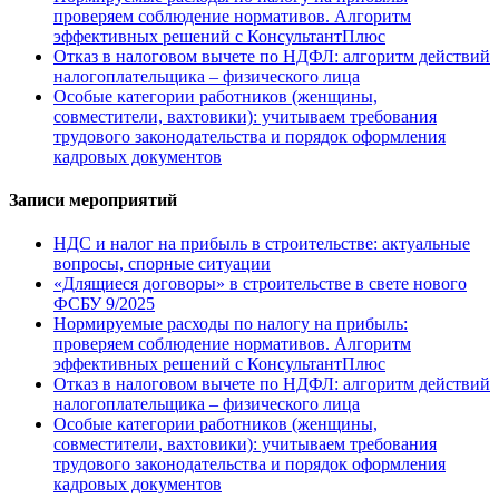
проверяем соблюдение нормативов. Алгоритм
эффективных решений с КонсультантПлюс
Отказ в налоговом вычете по НДФЛ: алгоритм действий
налогоплательщика – физического лица
Особые категории работников (женщины,
совместители, вахтовики): учитываем требования
трудового законодательства и порядок оформления
кадровых документов
Записи мероприятий
НДС и налог на прибыль в строительстве: актуальные
вопросы, спорные ситуации
«Длящиеся договоры» в строительстве в свете нового
ФСБУ 9/2025
Нормируемые расходы по налогу на прибыль:
проверяем соблюдение нормативов. Алгоритм
эффективных решений с КонсультантПлюс
Отказ в налоговом вычете по НДФЛ: алгоритм действий
налогоплательщика – физического лица
Особые категории работников (женщины,
совместители, вахтовики): учитываем требования
трудового законодательства и порядок оформления
кадровых документов